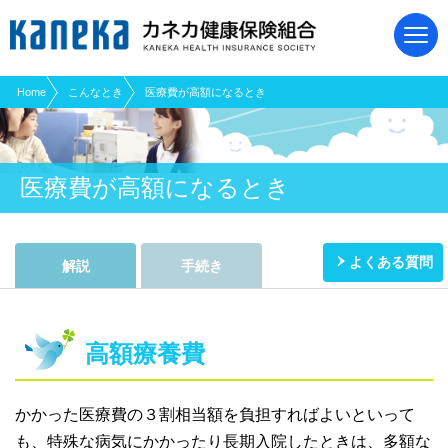
現在表示しているページの位置です。
ページ内を移動するためのリンクです。
サイト内の主なカテゴリメニューへ移動します
このページの本文へ移動します
Home
こんなとき
医療費が高額になるとき
医療費が高額になるとき
よくある質問
解説
手続き
高額療養費
かかった医療費の３割相当額を負担すればよいといって
も、特殊な病気にかかったり長期入院したときは、多額な