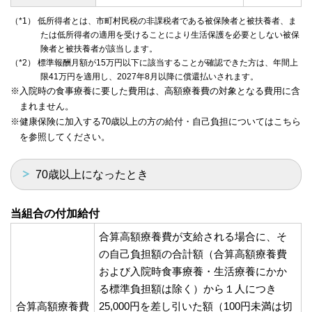
（*1） 低所得者とは、市町村民税の非課税者である被保険者と被扶養者、ま
たは低所得者の適用を受けることにより生活保護を必要としない被保
険者と被扶養者が該当します。
（*2） 標準報酬月額が15万円以下に該当することが確認できた方は、年間上
限41万円を適用し、2027年8月以降に償還払いされます。
※入院時の食事療養に要した費用は、高額療養費の対象となる費用に含
まれません。
※健康保険に加入する70歳以上の方の給付・自己負担についてはこちら
を参照してください。
70歳以上になったとき
当組合の付加給付
合算高額療養費が支給される場合に、そ
の自己負担額の合計額（合算高額療養費
および入院時食事療養・生活療養にかか
る標準負担額は除く）から１人につき
合算高額療養費
25,000円を差し引いた額（100円未満は切