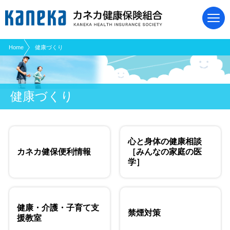
現在表示しているページの位置です。
ページ内を移動するためのリンクです。
サイト内の主なカテゴリメニューへ移動します
このページの本文へ移動します
Home
健康づくり
健康づくり
心と身体の健康相談
カネカ健保便利情報
［みんなの家庭の医
学］
健康・介護・子育て支
禁煙対策
援教室