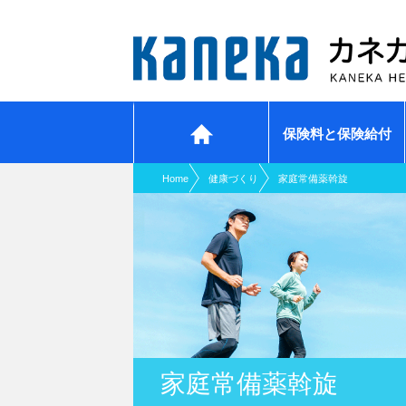
現在表示しているページの位置です。
ページ内を移動するためのリンクです。
サイト内の主なカテゴリメニューへ移動します
このページの本文へ移動します
保険料と保険給付
ホーム
Home
健康づくり
家庭常備薬斡旋
家庭常備薬斡旋