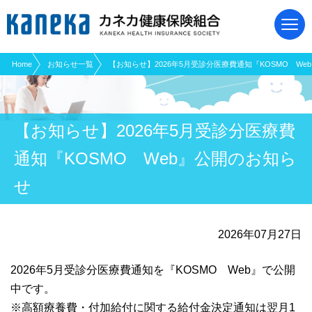
現在表示しているページの位置です。
ページ内を移動するためのリンクです。
サイト内の主なカテゴリメニューへ移動します
このページの本文へ移動します
Home
お知らせ一覧
【お知らせ】2026年5月受診分医療費通知『KOSMO We
【お知らせ】2026年5月受診分医療費
通知『KOSMO Web』公開のお知ら
せ
2026年07月27日
2026年5月受診分医療費通知を『KOSMO Web』で公開
中です。
※高額療養費・付加給付に関する給付金決定通知は翌月1