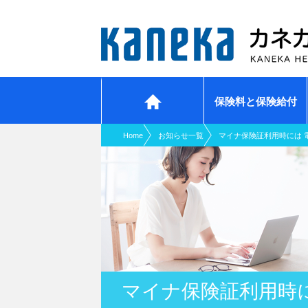
現在表示しているページの位置です。
ページ内を移動するためのリンクです。
サイト内の主なカテゴリメニューへ移動します
このページの本文へ移動します
保険料と保険給付
ホーム
Home
お知らせ一覧
マイナ保険証利用時には 
マイナ保険証利用時