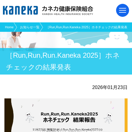
現在表示しているページの位置です。
ページ内を移動するためのリンクです。
サイト内の主なカテゴリメニューへ移動します
このページの本文へ移動します
Home
お知らせ一覧
［Run,Run,Run.Kaneka 2025］ホネチェックの結果発表
［Run,Run,Run.Kaneka 2025］ホネ
チェックの結果発表
2026年01月23日